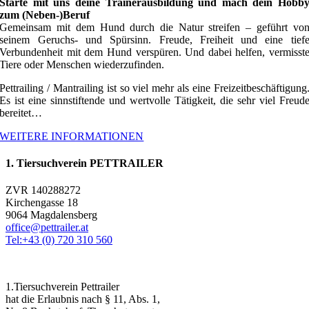
Starte mit uns deine Trainerausbildung und mach dein Hobb
zum (Neben-)Beruf
Gemeinsam mit dem Hund durch die Natur streifen – geführt vo
seinem Geruchs- und Spürsinn. Freude, Freiheit und eine tief
Verbundenheit mit dem Hund verspüren. Und dabei helfen, vermisst
Tiere oder Menschen wiederzufinden.
Pettrailing / Mantrailing ist so viel mehr als eine Freizeitbeschäftigung
Es ist eine sinnstiftende und wertvolle Tätigkeit, die sehr viel Freud
bereitet…
WEITERE INFORMATIONEN
1. Tiersuchverein PETTRAILER
ZVR 140288272
Kirchengasse 18
9064 Magdalensberg
office@pettrailer.at
Tel:+43 (0) 720 310 560
1.Tiersuchverein Pettrailer
hat die Erlaubnis nach § 11, Abs. 1,