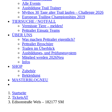
Alle Events
Ausbildung Trail Trainer
Mythos 30 Tage alter Trail laufen – Challenge 2026
European Trailing Championships 2019
TIERSUCHE / NOTFALL
Vermisste Tiere – melden!
Pettrailer Einsatz Teams
ÜBER UNS
Was machen Pettrailer eigentlich?
Pettrailer Broschüre
Trailen im Überblick
Ausbildungs- und Prüfungssystem
Mitglied werden 2026
Neu
Infos
SHOP
Zubehör
Bekleidung
MASTERBLOG
NEU
Startseite
TicketsAT
Edisonstraße Wels – 182177 SM