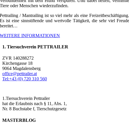
Verbundenheit mit dem Hund verspüren. Und dabei helfen, vermisst
Tiere oder Menschen wiederzufinden.
Pettrailing / Mantrailing ist so viel mehr als eine Freizeitbeschäftigung
Es ist eine sinnstiftende und wertvolle Tätigkeit, die sehr viel Freud
bereitet…
WEITERE INFORMATIONEN
1. Tiersuchverein PETTRAILER
ZVR 140288272
Kirchengasse 18
9064 Magdalensberg
office@pettrailer.at
Tel:+43 (0) 720 310 560
1.Tiersuchverein Pettrailer
hat die Erlaubnis nach § 11, Abs. 1,
Nr. 8 Buchstabe f, Tierschutzgesetz
MASTERBLOG