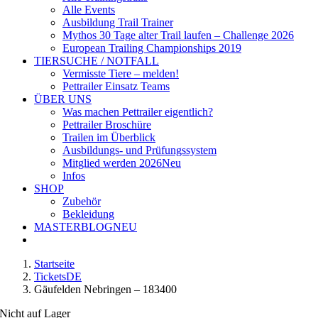
Alle Events
Ausbildung Trail Trainer
Mythos 30 Tage alter Trail laufen – Challenge 2026
European Trailing Championships 2019
TIERSUCHE / NOTFALL
Vermisste Tiere – melden!
Pettrailer Einsatz Teams
ÜBER UNS
Was machen Pettrailer eigentlich?
Pettrailer Broschüre
Trailen im Überblick
Ausbildungs- und Prüfungssystem
Mitglied werden 2026
Neu
Infos
SHOP
Zubehör
Bekleidung
MASTERBLOG
NEU
Startseite
TicketsDE
Gäufelden Nebringen – 183400
Nicht auf Lager