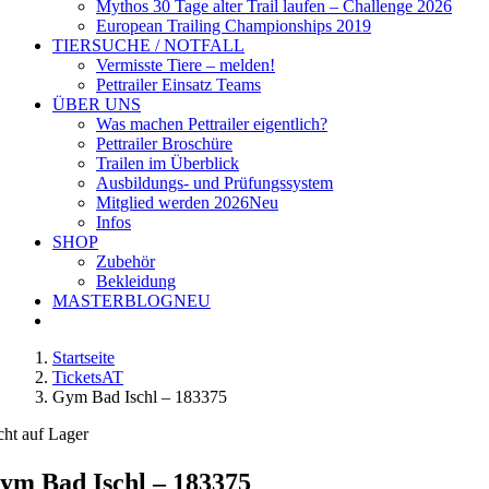
Mythos 30 Tage alter Trail laufen – Challenge 2026
European Trailing Championships 2019
TIERSUCHE / NOTFALL
Vermisste Tiere – melden!
Pettrailer Einsatz Teams
ÜBER UNS
Was machen Pettrailer eigentlich?
Pettrailer Broschüre
Trailen im Überblick
Ausbildungs- und Prüfungssystem
Mitglied werden 2026
Neu
Infos
SHOP
Zubehör
Bekleidung
MASTERBLOG
NEU
Startseite
TicketsAT
Gym Bad Ischl – 183375
cht auf Lager
ym Bad Ischl – 183375