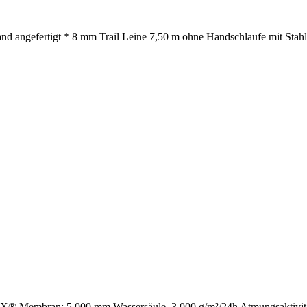
nd angefertigt * 8 mm Trail Leine 7,50 m ohne Handschlaufe mit Stahlk
Membran: 5.000 mm Wassersäule, 3.000 g/m²/24h Atmungsaktivität,