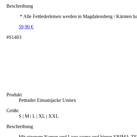
Beschreibung
* Alle Fettlederleinen werden in Magdalensberg / Kärnten ha
59,90
€
#S1403
Produkt
Pettrailer Einsatzjacke Unisex
Größe
S | M | L | XL | XXL
Beschreibung
Mit eigenem Namen und Logo vorne und hinten ERIMA-TEX® 