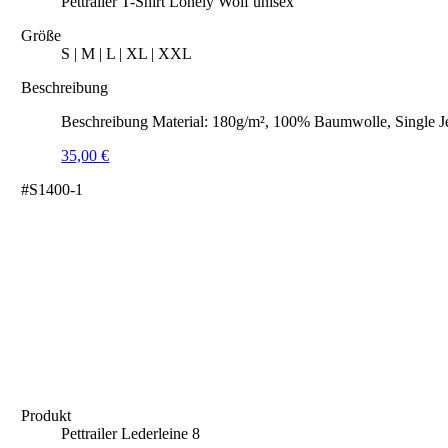
Pettrailer T-Shirt Lonely Wolf unisex
Größe
S | M | L | XL | XXL
Beschreibung
Beschreibung Material: 180g/m², 100% Baumwolle, Single J
35,00
€
#S1400-1
Produkt
Pettrailer Lederleine 8