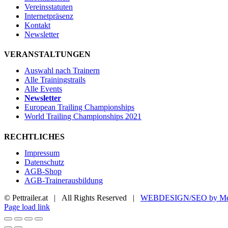
Vereinsstatuten
Internetpräsenz
Kontakt
Newsletter
VERANSTALTUNGEN
Auswahl nach Trainern
Alle Trainingstrails
Alle Events
Newsletter
European Trailing Championships
World Trailing Championships 2021
RECHTLICHES
Impressum
Datenschutz
AGB-Shop
AGB-Trainerausbildung
© Pettrailer.at | All Rights Reserved |
WEBDESIGN/SEO by Me
Facebook
X
YouTube
Instagram
Page load link