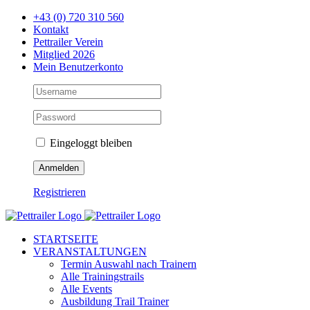
Zum
+43 (0) 720 310 560
Inhalt
Kontakt
springen
Pettrailer Verein
Mitglied 2026
Mein Benutzerkonto
Eingeloggt bleiben
Registrieren
Facebook
X
YouTube
Instagram
STARTSEITE
VERANSTALTUNGEN
Termin Auswahl nach Trainern
Alle Trainingstrails
Alle Events
Ausbildung Trail Trainer