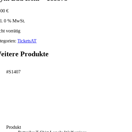
,00
€
kl. 0 % MwSt.
cht vorrätig
tegorien:
TicketsAT
eitere Produkte
#S1407
Produkt