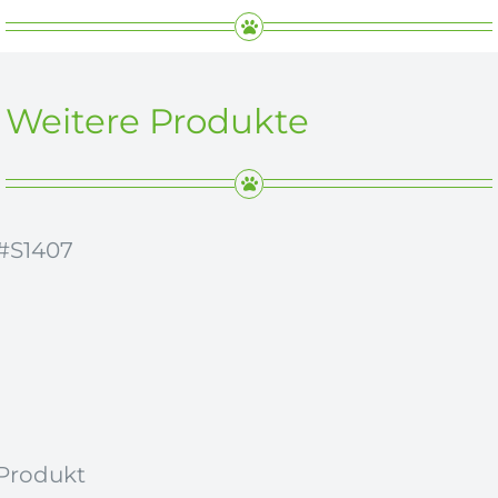
Kranjska
Gora
-
166091
Weitere Produkte
Menge
#S1407
Produkt