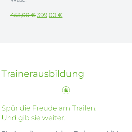
Ursprünglicher
Aktueller
453,00
€
399,00
€
Preis
Preis
war:
ist:
453,00 €
399,00 €.
Trainerausbildung
Spür die Freude am Trailen.
Und gib sie weiter.