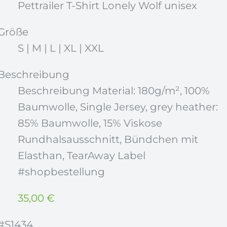
Pettrailer T-Shirt Lonely Wolf unisex
Größe
S | M | L | XL | XXL
Beschreibung
Beschreibung Material: 180g/m², 100%
Baumwolle, Single Jersey, grey heather:
85% Baumwolle, 15% Viskose
Rundhalsausschnitt, Bündchen mit
Elasthan, TearAway Label
#shopbestellung
35,00
€
#S1434