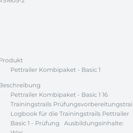
#S1605-2
Produkt
Pettrailer Kombipaket - Basic 1
Beschreibung
Pettrailer Kombipaket - Basic 1 16
Trainingstrails Prüfungsvorbereitungstrai
Logbook für die Trainingstrails Pettrailer
Basic 1 - Prüfung Ausbildungsinhalte:
Was...