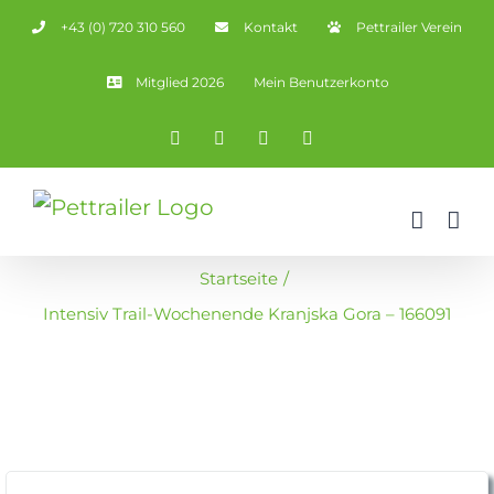
Zum
+43 (0) 720 310 560
Kontakt
Pettrailer Verein
Inhalt
springen
Mitglied 2026
Mein Benutzerkonto
Facebook
X
YouTube
Instagram
Startseite
Intensiv Trail-Wochenende Kranjska Gora – 166091