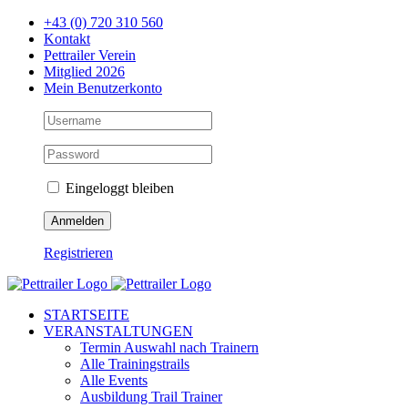
Zum
+43 (0) 720 310 560
Inhalt
Kontakt
springen
Pettrailer Verein
Mitglied 2026
Mein Benutzerkonto
Eingeloggt bleiben
Registrieren
Facebook
X
YouTube
Instagram
STARTSEITE
VERANSTALTUNGEN
Termin Auswahl nach Trainern
Alle Trainingstrails
Alle Events
Ausbildung Trail Trainer