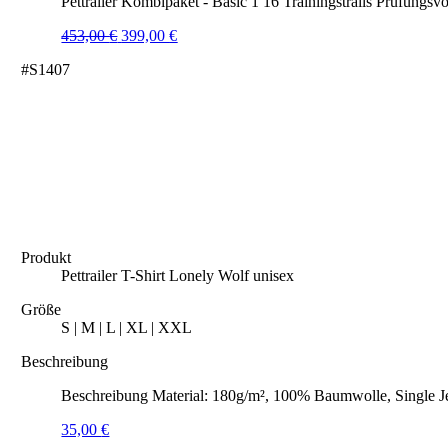
Pettrailer Kombipaket - Basic 1 16 Trainingstrails Prüfungsvo
Ursprünglicher
Aktueller
453,00
€
399,00
€
Preis
Preis
#S1407
war:
ist:
453,00 €
399,00 €.
Produkt
Pettrailer T-Shirt Lonely Wolf unisex
Größe
S | M | L | XL | XXL
Beschreibung
Beschreibung Material: 180g/m², 100% Baumwolle, Single J
35,00
€