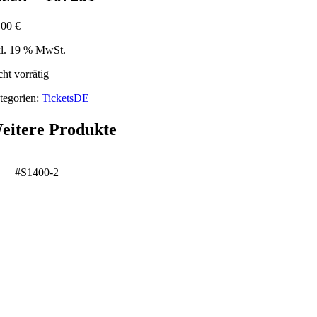
,00
€
kl. 19 % MwSt.
cht vorrätig
tegorien:
TicketsDE
eitere Produkte
#S1400-2