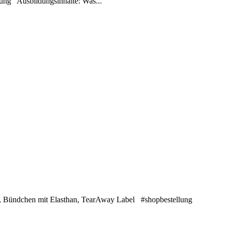
rüfung Ausbildungsinhalte: Was...
t, Bündchen mit Elasthan, TearAway Label #shopbestellung