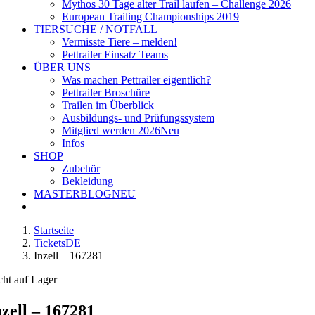
Mythos 30 Tage alter Trail laufen – Challenge 2026
European Trailing Championships 2019
TIERSUCHE / NOTFALL
Vermisste Tiere – melden!
Pettrailer Einsatz Teams
ÜBER UNS
Was machen Pettrailer eigentlich?
Pettrailer Broschüre
Trailen im Überblick
Ausbildungs- und Prüfungssystem
Mitglied werden 2026
Neu
Infos
SHOP
Zubehör
Bekleidung
MASTERBLOG
NEU
Startseite
TicketsDE
Inzell – 167281
cht auf Lager
nzell – 167281