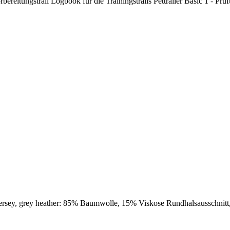
rbereitungstrail Logbook für die Trainingstrails Pettrailer Basic 1 - P
ersey, grey heather: 85% Baumwolle, 15% Viskose Rundhalsausschnit