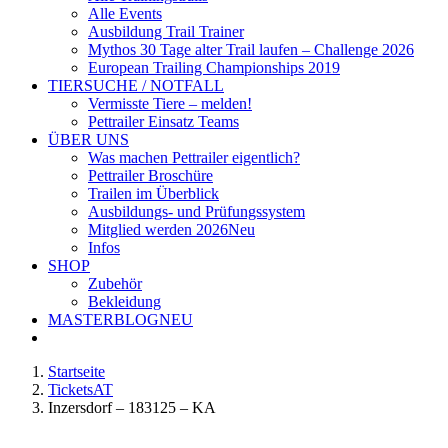
Alle Events
Ausbildung Trail Trainer
Mythos 30 Tage alter Trail laufen – Challenge 2026
European Trailing Championships 2019
TIERSUCHE / NOTFALL
Vermisste Tiere – melden!
Pettrailer Einsatz Teams
ÜBER UNS
Was machen Pettrailer eigentlich?
Pettrailer Broschüre
Trailen im Überblick
Ausbildungs- und Prüfungssystem
Mitglied werden 2026
Neu
Infos
SHOP
Zubehör
Bekleidung
MASTERBLOG
NEU
Startseite
TicketsAT
Inzersdorf – 183125 – KA