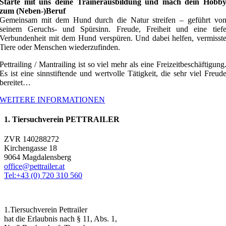
Starte mit uns deine Trainerausbildung und mach dein Hobb
zum (Neben-)Beruf
Gemeinsam mit dem Hund durch die Natur streifen – geführt vo
seinem Geruchs- und Spürsinn. Freude, Freiheit und eine tief
Verbundenheit mit dem Hund verspüren. Und dabei helfen, vermisst
Tiere oder Menschen wiederzufinden.
Pettrailing / Mantrailing ist so viel mehr als eine Freizeitbeschäftigung
Es ist eine sinnstiftende und wertvolle Tätigkeit, die sehr viel Freud
bereitet…
WEITERE INFORMATIONEN
1. Tiersuchverein PETTRAILER
ZVR 140288272
Kirchengasse 18
9064 Magdalensberg
office@pettrailer.at
Tel:+43 (0) 720 310 560
1.Tiersuchverein Pettrailer
hat die Erlaubnis nach § 11, Abs. 1,