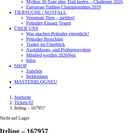
Mythos 30 Tage alter Trail laufen – Challenge 2026
European Trailing Championships 2019
TIERSUCHE / NOTFALL
Vermisste Tiere – melden!
Pettrailer Einsatz Teams
ÜBER UNS
Was machen Pettrailer eigentlich?
Pettrailer Broschüre
Trailen im Überblick
Ausbildungs- und Prüfungssystem
Mitglied werden 2026
Neu
Infos
SHOP
Zubehör
Bekleidung
MASTERBLOG
NEU
Startseite
TicketsAT
Itzling – 167957
Nicht auf Lager
Itzling – 167957