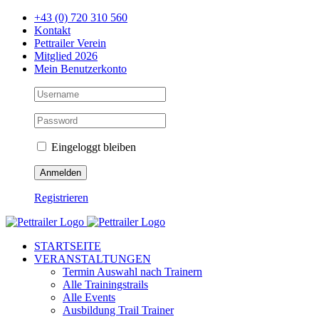
Zum
+43 (0) 720 310 560
Inhalt
Kontakt
springen
Pettrailer Verein
Mitglied 2026
Mein Benutzerkonto
Eingeloggt bleiben
Registrieren
Facebook
X
YouTube
Instagram
STARTSEITE
VERANSTALTUNGEN
Termin Auswahl nach Trainern
Alle Trainingstrails
Alle Events
Ausbildung Trail Trainer