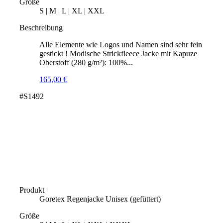
Größe
S | M | L | XL | XXL
Beschreibung
Alle Elemente wie Logos und Namen sind sehr fein
gestickt ! Modische Strickfleece Jacke mit Kapuze
Oberstoff (280 g/m²): 100%...
165,00
€
#S1492
Produkt
Goretex Regenjacke Unisex (gefüttert)
Größe