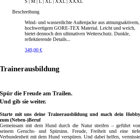
S | M | L | XL | XXL | XXXL
Beschreibung
Wind- und wasserdichte Außenjacke aus atmungsaktivem,
hochwertigem GORE-TEX Material. Leicht und weich,
bietet dennoch den ultimativen Wetterschutz. Dunkle,
reflektierende Details...
349,00
€
Trainerausbildung
Spür die Freude am Trailen.
Und gib sie weiter.
Starte mit uns deine Trainerausbildung und mach dein Hobb
zum (Neben-)Beruf
Gemeinsam mit dem Hund durch die Natur streifen – geführt vo
seinem Geruchs- und Spürsinn. Freude, Freiheit und eine tief
Verbundenheit mit dem Hund verspüren. Und dabei helfen, vermisst