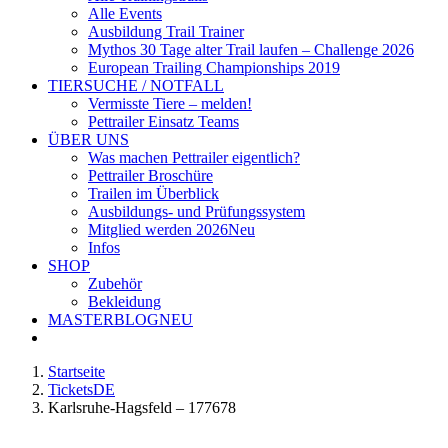
Alle Events
Ausbildung Trail Trainer
Mythos 30 Tage alter Trail laufen – Challenge 2026
European Trailing Championships 2019
TIERSUCHE / NOTFALL
Vermisste Tiere – melden!
Pettrailer Einsatz Teams
ÜBER UNS
Was machen Pettrailer eigentlich?
Pettrailer Broschüre
Trailen im Überblick
Ausbildungs- und Prüfungssystem
Mitglied werden 2026
Neu
Infos
SHOP
Zubehör
Bekleidung
MASTERBLOG
NEU
Startseite
TicketsDE
Karlsruhe-Hagsfeld – 177678