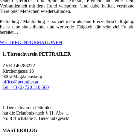
seinem Geruchs- und Spürsinn. Freude, Freiheit und eine tief
Verbundenheit mit dem Hund verspüren. Und dabei helfen, vermisst
Tiere oder Menschen wiederzufinden.
Pettrailing / Mantrailing ist so viel mehr als eine Freizeitbeschäftigung
Es ist eine sinnstiftende und wertvolle Tätigkeit, die sehr viel Freud
bereitet…
WEITERE INFORMATIONEN
1. Tiersuchverein PETTRAILER
ZVR 140288272
Kirchengasse 18
9064 Magdalensberg
office@pettrailer.at
Tel:+43 (0) 720 310 560
1.Tiersuchverein Pettrailer
hat die Erlaubnis nach § 11, Abs. 1,
Nr. 8 Buchstabe f, Tierschutzgesetz
MASTERBLOG