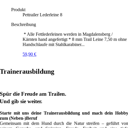
Produkt
Pettrailer Lederleine 8
Beschreibung
* Alle Fettlederleinen werden in Magdalensberg /
Kärnten hand angefertigt * 8 mm Trail Leine 7,50 m ohne
Handschlaufe mit Stahlkarabiner...
59,90
€
Trainerausbildung
Spür die Freude am Trailen.
Und gib sie weiter.
Starte mit uns deine Trainerausbildung und mach dein Hobb
zum (Neben-)Beruf
Gemeinsam mit dem Hund durch die Natur streifen – geführt vo