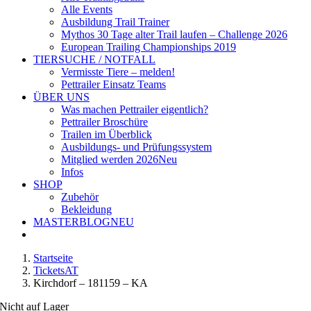
Alle Events
Ausbildung Trail Trainer
Mythos 30 Tage alter Trail laufen – Challenge 2026
European Trailing Championships 2019
TIERSUCHE / NOTFALL
Vermisste Tiere – melden!
Pettrailer Einsatz Teams
ÜBER UNS
Was machen Pettrailer eigentlich?
Pettrailer Broschüre
Trailen im Überblick
Ausbildungs- und Prüfungssystem
Mitglied werden 2026
Neu
Infos
SHOP
Zubehör
Bekleidung
MASTERBLOG
NEU
Startseite
TicketsAT
Kirchdorf – 181159 – KA
Nicht auf Lager