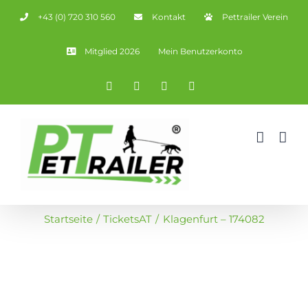
Zum
+43 (0) 720 310 560
Kontakt
Pettrailer Verein
Inhalt
springen
Mitglied 2026
Mein Benutzerkonto
Facebook
X
YouTube
Instagram
Startseite
TicketsAT
Klagenfurt – 174082