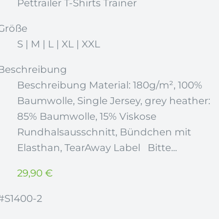
Pettrailer T-Shirts Trainer
Größe
S | M | L | XL | XXL
Beschreibung
Beschreibung Material: 180g/m², 100%
Baumwolle, Single Jersey, grey heather:
85% Baumwolle, 15% Viskose
Rundhalsausschnitt, Bündchen mit
Elasthan, TearAway Label Bitte...
29,90
€
#S1400-2