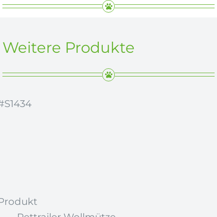
Weitere Produkte
#S1434
Produkt
Pettrailer Wollmütze