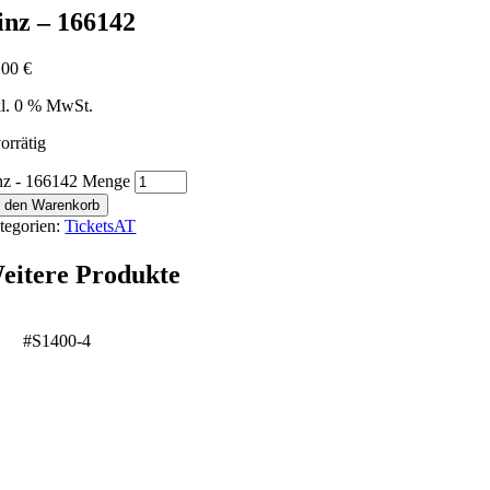
inz – 166142
,00
€
kl. 0 % MwSt.
orrätig
nz - 166142 Menge
n den Warenkorb
tegorien:
TicketsAT
eitere Produkte
#S1400-4