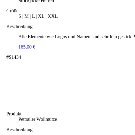
Strickjacke Herren
Größe
S | M | L | XL | XXL
Beschreibung
Alle Elemente wie Logos und Namen sind sehr fein gestickt 
165,00
€
#S1434
Produkt
Pettrailer Wollmütze
Beschreibung