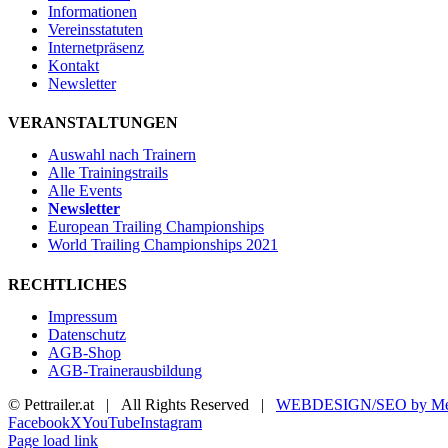
Informationen
Vereinsstatuten
Internetpräsenz
Kontakt
Newsletter
VERANSTALTUNGEN
Auswahl nach Trainern
Alle Trainingstrails
Alle Events
Newsletter
European Trailing Championships
World Trailing Championships 2021
RECHTLICHES
Impressum
Datenschutz
AGB-Shop
AGB-Trainerausbildung
© Pettrailer.at | All Rights Reserved |
WEBDESIGN/SEO by Me
Facebook
X
YouTube
Instagram
Page load link