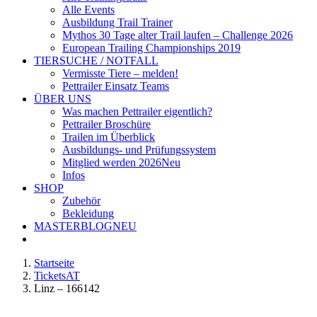
Alle Events
Ausbildung Trail Trainer
Mythos 30 Tage alter Trail laufen – Challenge 2026
European Trailing Championships 2019
TIERSUCHE / NOTFALL
Vermisste Tiere – melden!
Pettrailer Einsatz Teams
ÜBER UNS
Was machen Pettrailer eigentlich?
Pettrailer Broschüre
Trailen im Überblick
Ausbildungs- und Prüfungssystem
Mitglied werden 2026
Neu
Infos
SHOP
Zubehör
Bekleidung
MASTERBLOG
NEU
Startseite
TicketsAT
Linz – 166142