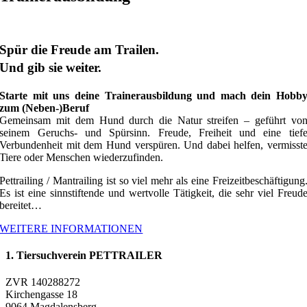
Spür die Freude am Trailen.
Und gib sie weiter.
Starte mit uns deine Trainerausbildung und mach dein Hobb
zum (Neben-)Beruf
Gemeinsam mit dem Hund durch die Natur streifen – geführt vo
seinem Geruchs- und Spürsinn. Freude, Freiheit und eine tief
Verbundenheit mit dem Hund verspüren. Und dabei helfen, vermisst
Tiere oder Menschen wiederzufinden.
Pettrailing / Mantrailing ist so viel mehr als eine Freizeitbeschäftigung
Es ist eine sinnstiftende und wertvolle Tätigkeit, die sehr viel Freud
bereitet…
WEITERE INFORMATIONEN
1. Tiersuchverein PETTRAILER
ZVR 140288272
Kirchengasse 18
9064 Magdalensberg