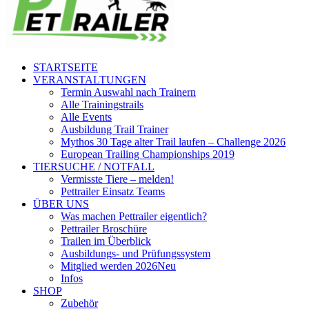
STARTSEITE
VERANSTALTUNGEN
Termin Auswahl nach Trainern
Alle Trainingstrails
Alle Events
Ausbildung Trail Trainer
Mythos 30 Tage alter Trail laufen – Challenge 2026
European Trailing Championships 2019
TIERSUCHE / NOTFALL
Vermisste Tiere – melden!
Pettrailer Einsatz Teams
ÜBER UNS
Was machen Pettrailer eigentlich?
Pettrailer Broschüre
Trailen im Überblick
Ausbildungs- und Prüfungssystem
Mitglied werden 2026
Neu
Infos
SHOP
Zubehör