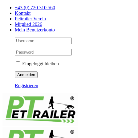
Zum
+43 (0) 720 310 560
Inhalt
Kontakt
springen
Pettrailer Verein
Mitglied 2026
Mein Benutzerkonto
Eingeloggt bleiben
Registrieren
Facebook
X
YouTube
Instagram