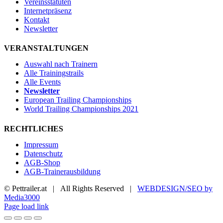
Vereinsstatuten
Internetpräsenz
Kontakt
Newsletter
VERANSTALTUNGEN
Auswahl nach Trainern
Alle Trainingstrails
Alle Events
Newsletter
European Trailing Championships
World Trailing Championships 2021
RECHTLICHES
Impressum
Datenschutz
AGB-Shop
AGB-Trainerausbildung
© Pettrailer.at | All Rights Reserved |
WEBDESIGN/SEO by
Media3000
Facebook
X
YouTube
Instagram
Page load link