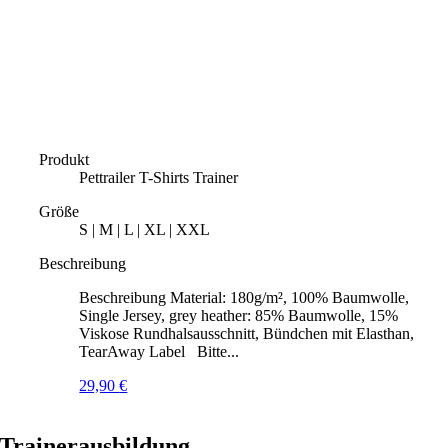
Produkt
Pettrailer T-Shirts Trainer
Größe
S | M | L | XL | XXL
Beschreibung
Beschreibung Material: 180g/m², 100% Baumwolle,
Single Jersey, grey heather: 85% Baumwolle, 15%
Viskose Rundhalsausschnitt, Bündchen mit Elasthan,
TearAway Label Bitte...
29,90
€
Trainerausbildung