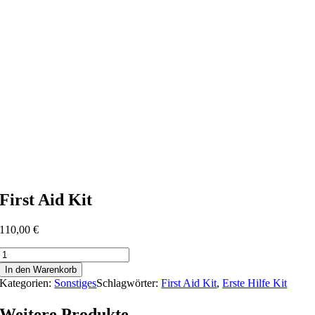
First Aid Kit
110,00
€
First
Aid
In den Warenkorb
Kit
Kategorien:
Sonstiges
Schlagwörter:
First Aid Kit
,
Erste Hilfe Kit
Menge
Weitere Produkte