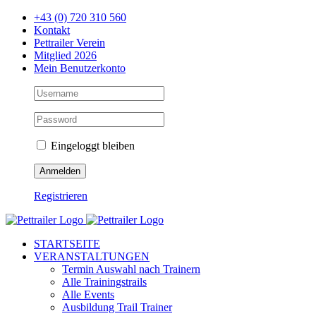
Zum
+43 (0) 720 310 560
Inhalt
Kontakt
springen
Pettrailer Verein
Mitglied 2026
Mein Benutzerkonto
Eingeloggt bleiben
Registrieren
Facebook
X
YouTube
Instagram
STARTSEITE
VERANSTALTUNGEN
Termin Auswahl nach Trainern
Alle Trainingstrails
Alle Events
Ausbildung Trail Trainer