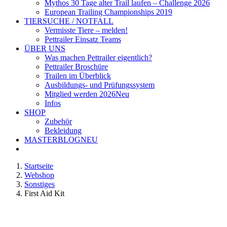
Mythos 30 Tage alter Trail laufen – Challenge 2026
European Trailing Championships 2019
TIERSUCHE / NOTFALL
Vermisste Tiere – melden!
Pettrailer Einsatz Teams
ÜBER UNS
Was machen Pettrailer eigentlich?
Pettrailer Broschüre
Trailen im Überblick
Ausbildungs- und Prüfungssystem
Mitglied werden 2026
Neu
Infos
SHOP
Zubehör
Bekleidung
MASTERBLOG
NEU
Startseite
Webshop
Sonstiges
First Aid Kit