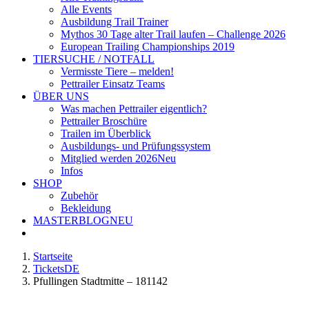
Alle Events
Ausbildung Trail Trainer
Mythos 30 Tage alter Trail laufen – Challenge 2026
European Trailing Championships 2019
TIERSUCHE / NOTFALL
Vermisste Tiere – melden!
Pettrailer Einsatz Teams
ÜBER UNS
Was machen Pettrailer eigentlich?
Pettrailer Broschüre
Trailen im Überblick
Ausbildungs- und Prüfungssystem
Mitglied werden 2026
Neu
Infos
SHOP
Zubehör
Bekleidung
MASTERBLOG
NEU
Startseite
TicketsDE
Pfullingen Stadtmitte – 181142