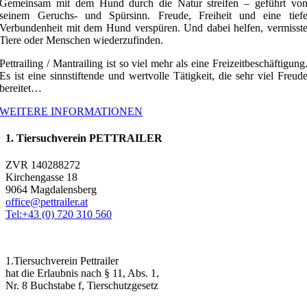
Gemeinsam mit dem Hund durch die Natur streifen – geführt vo
seinem Geruchs- und Spürsinn. Freude, Freiheit und eine tief
Verbundenheit mit dem Hund verspüren. Und dabei helfen, vermisst
Tiere oder Menschen wiederzufinden.
Pettrailing / Mantrailing ist so viel mehr als eine Freizeitbeschäftigung
Es ist eine sinnstiftende und wertvolle Tätigkeit, die sehr viel Freud
bereitet…
WEITERE INFORMATIONEN
1. Tiersuchverein PETTRAILER
ZVR 140288272
Kirchengasse 18
9064 Magdalensberg
office@pettrailer.at
Tel:+43 (0) 720 310 560
1.Tiersuchverein Pettrailer
hat die Erlaubnis nach § 11, Abs. 1,
Nr. 8 Buchstabe f, Tierschutzgesetz