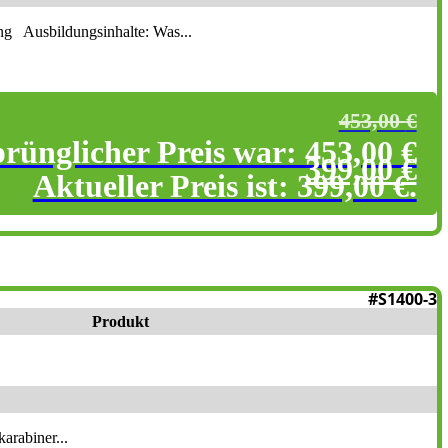
fung Ausbildungsinhalte: Was...
453,00
€
rünglicher Preis war: 453,00 €
399,00
€
Aktueller Preis ist: 399,00 €.
#S1400-3
Produkt
arabiner...