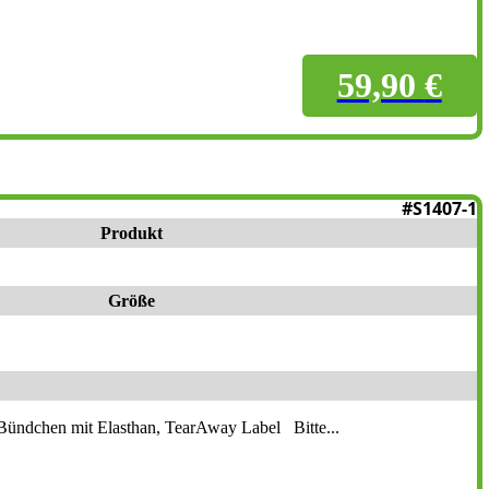
59,90
€
#S1407-1
Produkt
Größe
Bündchen mit Elasthan, TearAway Label Bitte...