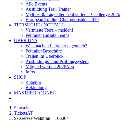
Alle Events
Ausbildung Trail Trainer
Mythos 30 Tage alter Trail laufen – Challenge 2026
European Trailing Championships 2019
TIERSUCHE / NOTFALL
Vermisste Tiere – melden!
Pettrailer Einsatz Teams
ÜBER UNS
Was machen Pettrailer eigentlich?
Pettrailer Broschüre
Trailen im Überblick
Ausbildungs- und Prüfungssystem
Mitglied werden 2026
Neu
Infos
SHOP
Zubehör
Bekleidung
MASTERBLOG
NEU
Startseite
TicketsAT
Saissersee Waldtrail – 166304