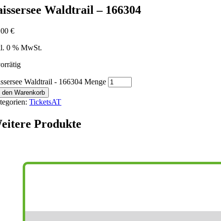
aissersee Waldtrail – 166304
,00
€
kl. 0 % MwSt.
orrätig
issersee Waldtrail - 166304 Menge
n den Warenkorb
tegorien:
TicketsAT
eitere Produkte