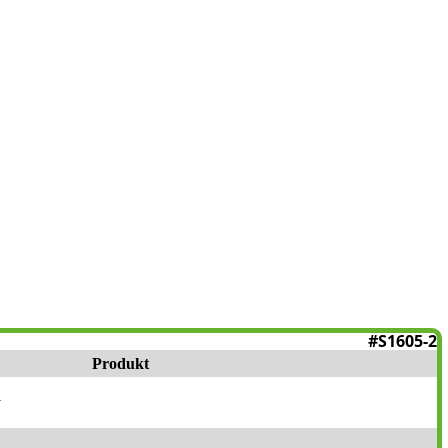
#S1605-2
Produkt
1