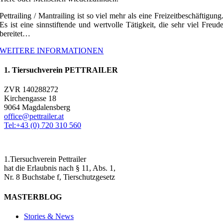
Pettrailing / Mantrailing ist so viel mehr als eine Freizeitbeschäftigung
Es ist eine sinnstiftende und wertvolle Tätigkeit, die sehr viel Freud
bereitet…
WEITERE INFORMATIONEN
1. Tiersuchverein PETTRAILER
ZVR 140288272
Kirchengasse 18
9064 Magdalensberg
office@pettrailer.at
Tel:+43 (0) 720 310 560
1.Tiersuchverein Pettrailer
hat die Erlaubnis nach § 11, Abs. 1,
Nr. 8 Buchstabe f, Tierschutzgesetz
MASTERBLOG
Stories & News