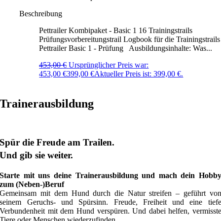
Beschreibung
Pettrailer Kombipaket - Basic 1 16 Trainingstrails
Prüfungsvorbereitungstrail Logbook für die Trainingstrails
Pettrailer Basic 1 - Prüfung Ausbildungsinhalte: Was...
453,00
€
Ursprünglicher Preis war:
453,00 €
399,00
€
Aktueller Preis ist: 399,00 €.
Trainerausbildung
Spür die Freude am Trailen.
Und gib sie weiter.
Starte mit uns deine Trainerausbildung und mach dein Hobb
zum (Neben-)Beruf
Gemeinsam mit dem Hund durch die Natur streifen – geführt vo
seinem Geruchs- und Spürsinn. Freude, Freiheit und eine tief
Verbundenheit mit dem Hund verspüren. Und dabei helfen, vermisst
Tiere oder Menschen wiederzufinden.