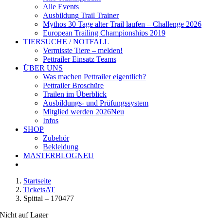
Alle Events
Ausbildung Trail Trainer
Mythos 30 Tage alter Trail laufen – Challenge 2026
European Trailing Championships 2019
TIERSUCHE / NOTFALL
Vermisste Tiere – melden!
Pettrailer Einsatz Teams
ÜBER UNS
Was machen Pettrailer eigentlich?
Pettrailer Broschüre
Trailen im Überblick
Ausbildungs- und Prüfungssystem
Mitglied werden 2026
Neu
Infos
SHOP
Zubehör
Bekleidung
MASTERBLOG
NEU
Startseite
TicketsAT
Spittal – 170477
Nicht auf Lager