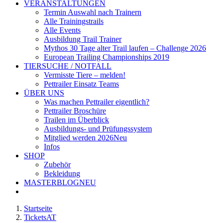
VERANSTALTUNGEN
Termin Auswahl nach Trainern
Alle Trainingstrails
Alle Events
Ausbildung Trail Trainer
Mythos 30 Tage alter Trail laufen – Challenge 2026
European Trailing Championships 2019
TIERSUCHE / NOTFALL
Vermisste Tiere – melden!
Pettrailer Einsatz Teams
ÜBER UNS
Was machen Pettrailer eigentlich?
Pettrailer Broschüre
Trailen im Überblick
Ausbildungs- und Prüfungssystem
Mitglied werden 2026
Neu
Infos
SHOP
Zubehör
Bekleidung
MASTERBLOG
NEU
Startseite
TicketsAT