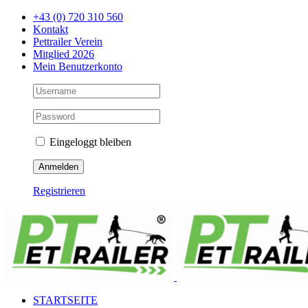
Zum
+43 (0) 720 310 560
Inhalt
Kontakt
springen
Pettrailer Verein
Mitglied 2026
Mein Benutzerkonto
Eingeloggt bleiben
Registrieren
Facebook
X
YouTube
Instagram
STARTSEITE