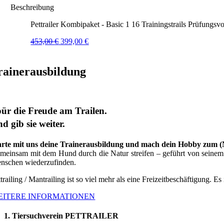
Beschreibung
Pettrailer Kombipaket - Basic 1 16 Trainingstrails Prüfungsvo
Ursprünglicher
Aktueller
453,00
€
399,00
€
Preis
Preis
war:
ist:
453,00 €
399,00 €.
rainerausbildung
ür die Freude am Trailen.
d gib sie weiter.
arte mit uns deine Trainerausbildung und mach dein Hobby zum 
meinsam mit dem Hund durch die Natur streifen – geführt von seinem G
nschen wiederzufinden.
trailing / Mantrailing ist so viel mehr als eine Freizeitbeschäftigung. Es
EITERE INFORMATIONEN
1. Tiersuchverein PETTRAILER