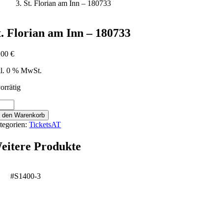
St. Florian am Inn – 180733
t. Florian am Inn – 180733
,00
€
kl. 0 % MwSt.
orrätig
rian
n den Warenkorb
tegorien:
TicketsAT
n
eitere Produkte
0733
nge
#S1400-3