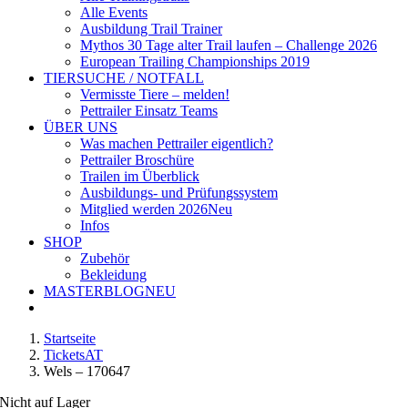
Alle Events
Ausbildung Trail Trainer
Mythos 30 Tage alter Trail laufen – Challenge 2026
European Trailing Championships 2019
TIERSUCHE / NOTFALL
Vermisste Tiere – melden!
Pettrailer Einsatz Teams
ÜBER UNS
Was machen Pettrailer eigentlich?
Pettrailer Broschüre
Trailen im Überblick
Ausbildungs- und Prüfungssystem
Mitglied werden 2026
Neu
Infos
SHOP
Zubehör
Bekleidung
MASTERBLOG
NEU
Startseite
TicketsAT
Wels – 170647
Nicht auf Lager