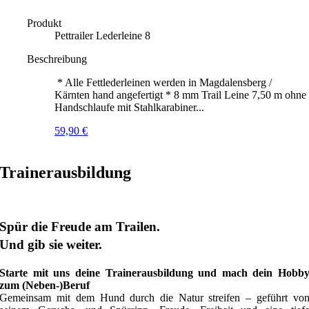
Produkt
Pettrailer Lederleine 8
Beschreibung
* Alle Fettlederleinen werden in Magdalensberg /
Kärnten hand angefertigt * 8 mm Trail Leine 7,50 m ohne
Handschlaufe mit Stahlkarabiner...
59,90
€
Trainerausbildung
Spür die Freude am Trailen.
Und gib sie weiter.
Starte mit uns deine Trainerausbildung und mach dein Hobb
zum (Neben-)Beruf
Gemeinsam mit dem Hund durch die Natur streifen – geführt vo