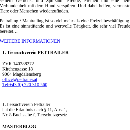
seinem Geruchs- und Spürsinn. Freude, Freiheit und eine tief
Verbundenheit mit dem Hund verspüren. Und dabei helfen, vermisst
Tiere oder Menschen wiederzufinden.
Pettrailing / Mantrailing ist so viel mehr als eine Freizeitbeschäftigung
Es ist eine sinnstiftende und wertvolle Tätigkeit, die sehr viel Freud
bereitet…
WEITERE INFORMATIONEN
1. Tiersuchverein PETTRAILER
ZVR 140288272
Kirchengasse 18
9064 Magdalensberg
office@pettrailer.at
Tel:+43 (0) 720 310 560
1.Tiersuchverein Pettrailer
hat die Erlaubnis nach § 11, Abs. 1,
Nr. 8 Buchstabe f, Tierschutzgesetz
MASTERBLOG