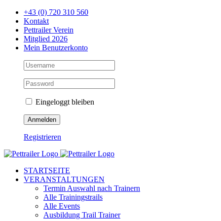
Zum
+43 (0) 720 310 560
Inhalt
Kontakt
springen
Pettrailer Verein
Mitglied 2026
Mein Benutzerkonto
Eingeloggt bleiben
Registrieren
Facebook
X
YouTube
Instagram
STARTSEITE
VERANSTALTUNGEN
Termin Auswahl nach Trainern
Alle Trainingstrails
Alle Events
Ausbildung Trail Trainer