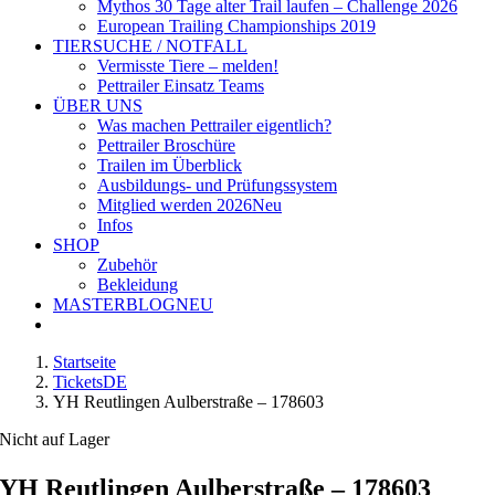
Mythos 30 Tage alter Trail laufen – Challenge 2026
European Trailing Championships 2019
TIERSUCHE / NOTFALL
Vermisste Tiere – melden!
Pettrailer Einsatz Teams
ÜBER UNS
Was machen Pettrailer eigentlich?
Pettrailer Broschüre
Trailen im Überblick
Ausbildungs- und Prüfungssystem
Mitglied werden 2026
Neu
Infos
SHOP
Zubehör
Bekleidung
MASTERBLOG
NEU
Startseite
TicketsDE
YH Reutlingen Aulberstraße – 178603
Nicht auf Lager
YH Reutlingen Aulberstraße – 178603