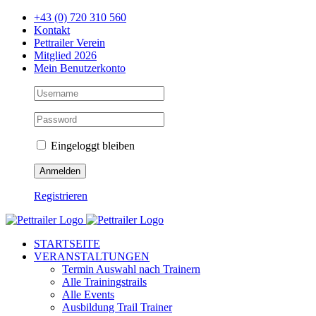
Zum
+43 (0) 720 310 560
Inhalt
Kontakt
springen
Pettrailer Verein
Mitglied 2026
Mein Benutzerkonto
Eingeloggt bleiben
Registrieren
Facebook
X
YouTube
Instagram
STARTSEITE
VERANSTALTUNGEN
Termin Auswahl nach Trainern
Alle Trainingstrails
Alle Events
Ausbildung Trail Trainer