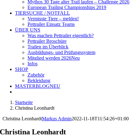
Mythos 30 Tage alter Trail laufen – Challenge 2026
European Trailing Championships 2019
TIERSUCHE / NOTFALL
Vermisste Tiere – melden!
Pettrailer Einsatz Teams
ÜBER UNS
Was machen Pettrailer eigentlich?
Pettrailer Broschüre
Trailen im Überblick
Ausbildungs- und Prüfungssystem
Mitglied werden 2026
Neu
Infos
SHOP
Zubehör
Bekleidung
MASTERBLOG
NEU
Startseite
Christina Leonhardt
Christina Leonhardt
Markus Admin
2022-11-18T11:54:26+01:00
Christina Leonhardt