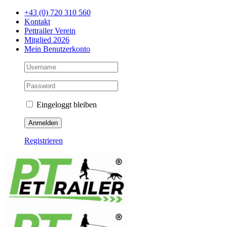
Zum
+43 (0) 720 310 560
Inhalt
Kontakt
springen
Pettrailer Verein
Mitglied 2026
Mein Benutzerkonto
Eingeloggt bleiben
Registrieren
Facebook
X
YouTube
Instagram