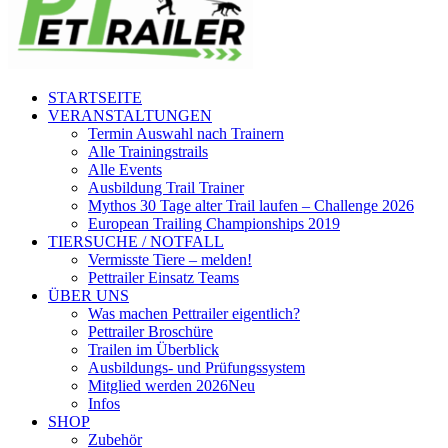
STARTSEITE
VERANSTALTUNGEN
Termin Auswahl nach Trainern
Alle Trainingstrails
Alle Events
Ausbildung Trail Trainer
Mythos 30 Tage alter Trail laufen – Challenge 2026
European Trailing Championships 2019
TIERSUCHE / NOTFALL
Vermisste Tiere – melden!
Pettrailer Einsatz Teams
ÜBER UNS
Was machen Pettrailer eigentlich?
Pettrailer Broschüre
Trailen im Überblick
Ausbildungs- und Prüfungssystem
Mitglied werden 2026
Neu
Infos
SHOP
Zubehör