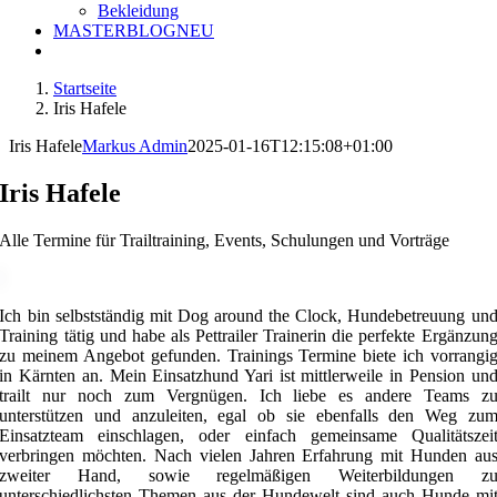
Bekleidung
MASTERBLOG
NEU
Startseite
Iris Hafele
Iris Hafele
Markus Admin
2025-01-16T12:15:08+01:00
Iris Hafele
Alle Termine für Trailtraining, Events, Schulungen und Vorträge
Ich bin selbstständig mit Dog around the Clock, Hundebetreuung un
Training tätig und habe als Pettrailer Trainerin die perfekte Ergänzun
zu meinem Angebot gefunden. Trainings Termine biete ich vorrangi
in Kärnten an. Mein Einsatzhund Yari ist mittlerweile in Pension un
trailt nur noch zum Vergnügen. Ich liebe es andere Teams z
unterstützen und anzuleiten, egal ob sie ebenfalls den Weg zu
Einsatzteam einschlagen, oder einfach gemeinsame Qualitätszei
verbringen möchten. Nach vielen Jahren Erfahrung mit Hunden au
zweiter Hand, sowie regelmäßigen Weiterbildungen z
unterschiedlichsten Themen aus der Hundewelt sind auch Hunde mi