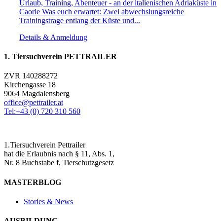
Urlaub, Training, Abenteuer - an der italienischen Adriaküste in
Caorle Was euch erwartet: Zwei abwechslungsreiche
Trainingstrage entlang der Küste und...
Details & Anmeldung
1. Tiersuchverein PETTRAILER
ZVR 140288272
Kirchengasse 18
9064 Magdalensberg
office@pettrailer.at
Tel:+43 (0) 720 310 560
1.Tiersuchverein Pettrailer
hat die Erlaubnis nach § 11, Abs. 1,
Nr. 8 Buchstabe f, Tierschutzgesetz
MASTERBLOG
Stories & News
AUSBILDUNG