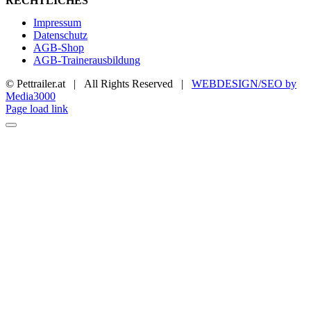
RECHTLICHES
Impressum
Datenschutz
AGB-Shop
AGB-Trainerausbildung
© Pettrailer.at | All Rights Reserved |
WEBDESIGN/SEO by
Media3000
Facebook
X
YouTube
Instagram
Page load link
Nach
oben