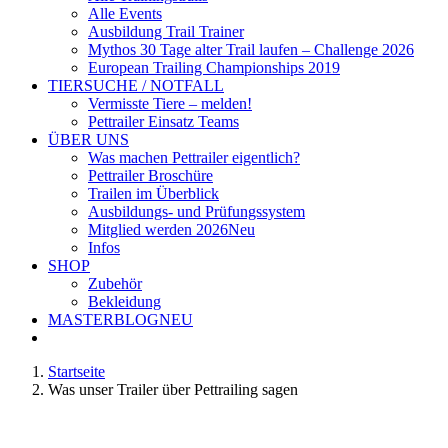
Alle Events
Ausbildung Trail Trainer
Mythos 30 Tage alter Trail laufen – Challenge 2026
European Trailing Championships 2019
TIERSUCHE / NOTFALL
Vermisste Tiere – melden!
Pettrailer Einsatz Teams
ÜBER UNS
Was machen Pettrailer eigentlich?
Pettrailer Broschüre
Trailen im Überblick
Ausbildungs- und Prüfungssystem
Mitglied werden 2026
Neu
Infos
SHOP
Zubehör
Bekleidung
MASTERBLOG
NEU
Startseite
Was unser Trailer über Pettrailing sagen