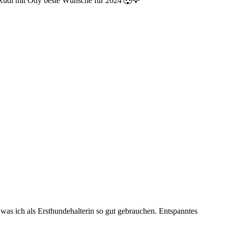
g Rudi mit Ody beste Wünsche für 2024 🐺🦅
was ich als Ersthundehalterin so gut gebrauchen. Entspanntes