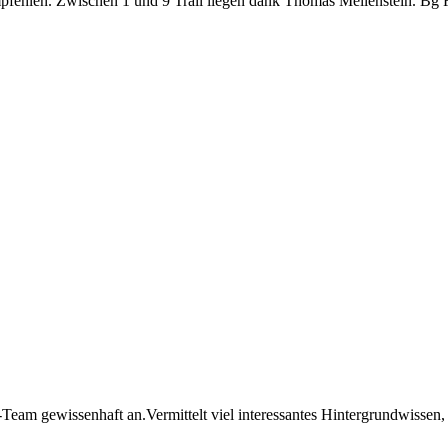
empfehlen. Zwischen 1 und 9 Trail liegen dank Thomas Meilenstein. B
am gewissenhaft an.Vermittelt viel interessantes Hintergrundwissen, 