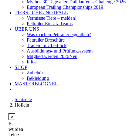
Mythos 30 Tage alter Trail laufen – Challenge 2026
European Trailing Championships 2019
TIERSUCHE / NOTFALL
Vermisste Tiere – melden!
Pettrailer Einsatz Teams
ÜBER UNS
Was machen Pettrailer eigentlich?
Pettrailer Broschüre
Trailen im Überblick
Ausbildungs- und Prüfungssystem
Mitglied werden 2026
Neu
Infos
SHOP
Zubehör
Bekleidung
MASTERBLOG
NEU
Startseite
Höflein
Hinweis
Es
wurden
keine