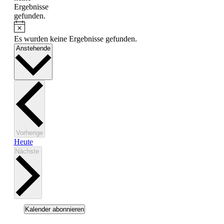
Ergebnisse
gefunden.
Hinweis
Es wurden keine Ergebnisse gefunden.
Datum
Anstehende
wählen.
Veranstaltungen
Vorherige
Heute
Veranstaltungen
Nächste
Kalender abonnieren