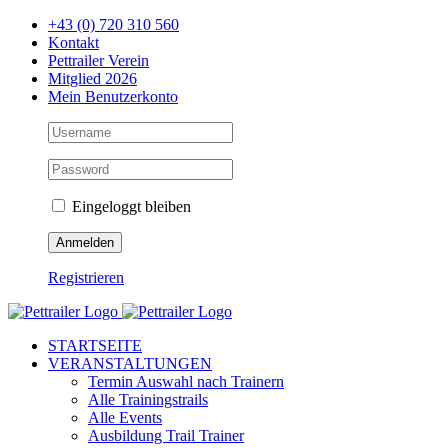
Zum
+43 (0) 720 310 560
Inhalt
Kontakt
springen
Pettrailer Verein
Mitglied 2026
Mein Benutzerkonto
Eingeloggt bleiben
Registrieren
Facebook
X
YouTube
Instagram
STARTSEITE
VERANSTALTUNGEN
Termin Auswahl nach Trainern
Alle Trainingstrails
Alle Events
Ausbildung Trail Trainer