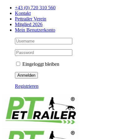
Zum
+43 (0) 720 310 560
Inhalt
Kontakt
springen
Pettrailer Verein
Mitglied 2026
Mein Benutzerkonto
Eingeloggt bleiben
Registrieren
Facebook
X
YouTube
Instagram