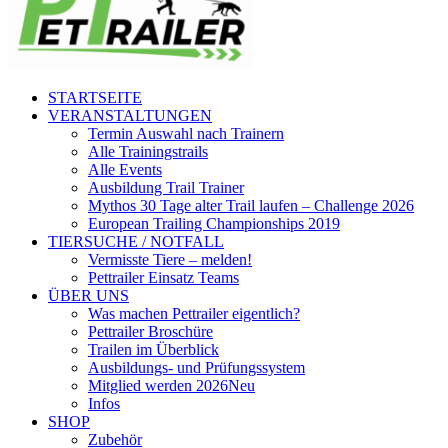
STARTSEITE
VERANSTALTUNGEN
Termin Auswahl nach Trainern
Alle Trainingstrails
Alle Events
Ausbildung Trail Trainer
Mythos 30 Tage alter Trail laufen – Challenge 2026
European Trailing Championships 2019
TIERSUCHE / NOTFALL
Vermisste Tiere – melden!
Pettrailer Einsatz Teams
ÜBER UNS
Was machen Pettrailer eigentlich?
Pettrailer Broschüre
Trailen im Überblick
Ausbildungs- und Prüfungssystem
Mitglied werden 2026
Neu
Infos
SHOP
Zubehör