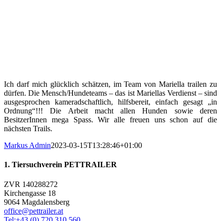
Ich darf mich glücklich schätzen, im Team von Mariella trailen zu
dürfen. Die Mensch/Hundeteams – das ist Mariellas Verdienst – sind
ausgesprochen kameradschaftlich, hilfsbereit, einfach gesagt „in
Ordnung“!!! Die Arbeit macht allen Hunden sowie deren
BesitzerInnen mega Spass. Wir alle freuen uns schon auf die
nächsten Trails.
Markus Admin
2023-03-15T13:28:46+01:00
1. Tiersuchverein PETTRAILER
ZVR 140288272
Kirchengasse 18
9064 Magdalensberg
office@pettrailer.at
Tel:+43 (0) 720 310 560